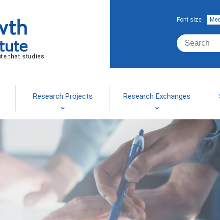
Font size
Me
ute that studies
Research Projects
Research Exchanges