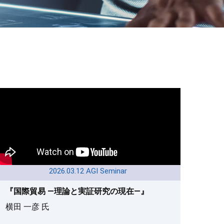
2026.03.12 AGI Seminar
『国際貿易 —理論と実証研究の現在—』
横田 一彦 氏