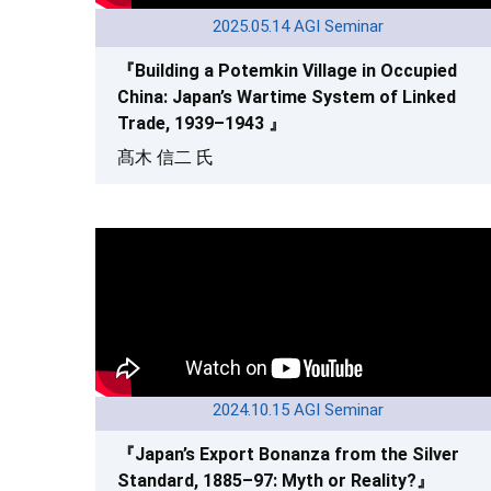
2025.05.14 AGI Seminar
『Building a Potemkin Village in Occupied
China: Japan’s Wartime System of Linked
Trade, 1939–1943 』
髙木 信二 氏
2024.10.15 AGI Seminar
『Japan’s Export Bonanza from the Silver
Standard, 1885–97: Myth or Reality?』