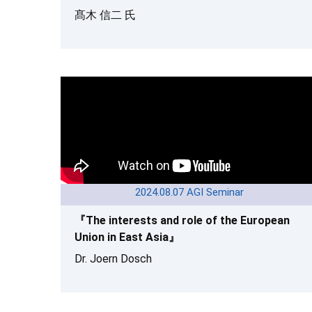
髙木 信二 氏
2024.08.07 AGI Seminar
『The interests and role of the European
Union in East Asia』
Dr. Joern Dosch