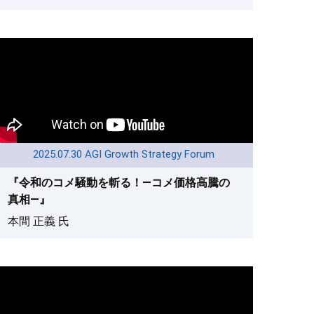
2025.07.30 AGI Growth Strategy Forum
『令和のコメ騒動を斬る！—コメ価格高騰の
真相—』
本間 正義 氏