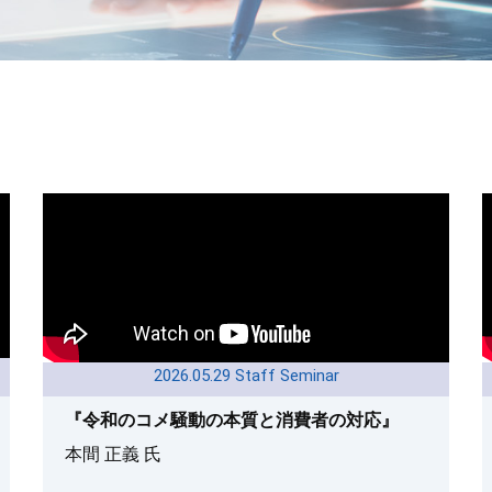
2026.05.29 Staff Seminar
『令和のコメ騒動の本質と消費者の対応』
本間 正義 氏