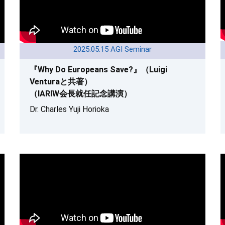
2025.05.15 AGI Seminar
『Why Do Europeans Save?』（Luigi
Venturaと共著）
（IARIW会長就任記念講演）
Dr. Charles Yuji Horioka