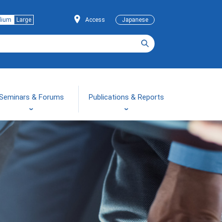
dium
Large
Access
Japanese
Seminars & Forums
Publications & Reports