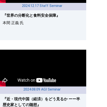
2024.12.17 Staff Seminar
『世界の分断化と食料安全保障』
本間 正義 氏
2024.08.09 AGI Seminar
『近・現代中国（経済）をどう見るか ーー半
歴史家としての随想』