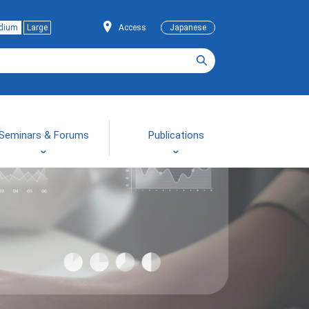
dium
Large
Access
Japanese
Seminars & Forums
Publications