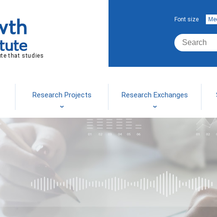
Font size
Me
ute that studies
Research Projects
Research Exchanges