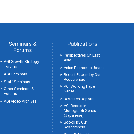
Seminars &
Publications
Forums
Perspectives On East
Asia
AGI Growth Strategy
Forums
Asian Economic Journal
AGI Seminars
Recent Papers by Our
Researchers
Staff Seminars
AGI Working Paper
Other Seminars &
Series
Forums
Research Reports
AGI Video Archives
AGI Research
Monograph Series
(Japanese)
Books by Our
Researchers