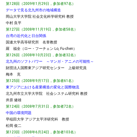
第128回（2009年1月29日，参加者97名）
データで見る北九州市の地域構造
岡山大学大学院 社会文化科学研究科 教授
中村 良平
第127回（2008年11月19日，参加者58名）
台湾の近代化と日台関係
国連大学高等研究所 名誉教授
羅 福全（ロー・フーチェン Lo, Fu-chen）
第126回（2008年10月23日，参加者32名）
北九州のソフトパワー ～マンガ・アニメの可能性～
財団法人国際東アジア研究センター 上級研究員
梅本 克
第125回（2008年9月17日，参加者61名）
東アジアにおける産業構造の変化と国際物流
北九州市立大学大学院 社会システム研究科 教授
井原 健雄
第124回（2008年7月31日，参加者72名）
中国の環境問題
早稲田大学 アジア太平洋研究科 教授
松岡 俊二
第123回（2008年6月24日，参加者103名）