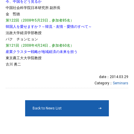
今、中国をどう見るか
中国社会科学院日本研究所 副所長
金 煕徳
第122回（2008年5月23日，参加者85名）
韓国人を愛せますか？～韓流・友情・愛情のすべて～
法政大学経済学部教授
パク チョンヒョン
第121回（2008年4月24日，参加者60名）
産業クラスター戦略が地域経済の未来を担う
東京農工大大学院教授
古川 勇二
date：2014.03.29
Category：
Seminars
Back to News List