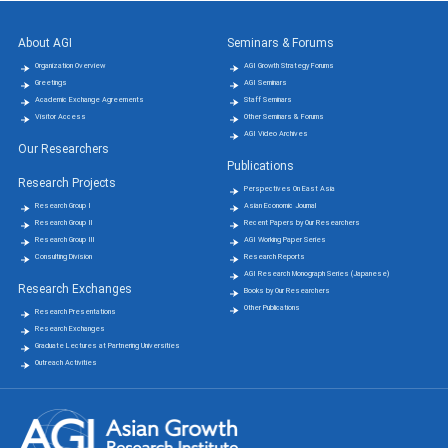
About AGI
Seminars & Forums
Organization Overview
AGI Growth Strategy Forums
Greetings
AGI Seminars
Academic Exchange Agreements
Staff Seminars
Visitor Access
Other Seminars & Forums
AGI Video Archives
Our Researchers
Publications
Research Projects
Perspectives On East Asia
Research Group Ⅰ
Asian Economic Journal
Research Group Ⅱ
Recent Papers by Our Researchers
Research Group Ⅲ
AGI Working Paper Series
Consulting Division
Research Reports
AGI Research Monograph Series (Japanese)
Research Exchanges
Books by Our Researchers
Other Publications
Research Presentations
Research Exchanges
Graduate Lectures at Partnering Universities
Outreach Activities