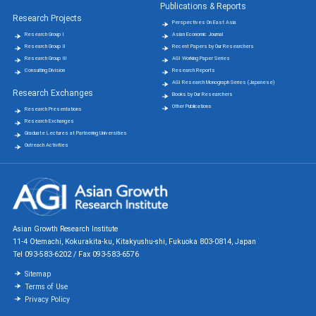
Publications & Reports
Research Projects
Perspectives On East Asia
Research Group Ⅰ
Asian Economic Journal
Research Group Ⅱ
Recent Papers by Our Researchers
Research Group Ⅲ
AGI Working Paper Series
Consulting Division
Research Reports
AGI Research Monograph Series (Japanese)
Research Exchanges
Books by Our Researchers
Other Publications
Research Presentations
Research Exchanges
Graduate Lectures at Partnering Universities
Outreach Activities
Asian Growth Research Institute
11-4 Otemachi, Kokurakita-ku, Kitakyushu-shi, Fukuoka 803-0814, Japan
Tel 093-583-6202 / Fax 093-583-6576
Sitemap
Terms of Use
Privacy Policy