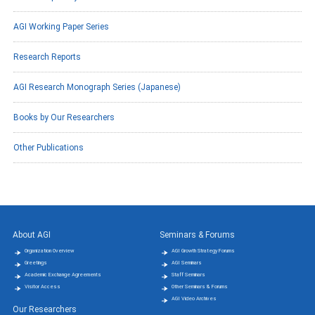
AGI Working Paper Series
Research Reports
AGI Research Monograph Series (Japanese)
Books by Our Researchers
Other Publications
About AGI
Seminars & Forums
Organization Overview
AGI Growth Strategy Forums
Greetings
AGI Seminars
Academic Exchange Agreements
Staff Seminars
Visitor Access
Other Seminars & Forums
AGI Video Archives
Our Researchers